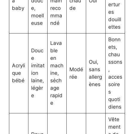
a
douc
main
chau
Oui
ertur
baby
e,
reco
de
es
moell
mma
douill
euse
ndé
ettes
Bonn
Lava
ets,
Douc
ble
chau
e
en
Oui,
ssons
Acryli
imitat
mach
Modé
sans
,
que
ion
ine,
rée
allerg
acces
bébé
laine,
séch
ènes
soire
légèr
age
s
e
rapid
quoti
e
diens
Vête
ment