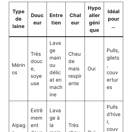
Hypo
Type
Idéal
Douc
Entre
Chal
aller
de
pour
eur
tien
eur
géni
laine
…
que
Lava
ge
Pulls,
Très
Chau
main
gilets
douc
de
Mérin
ou
,
e,
mais
Oui
os
délic
couv
soye
respir
at en
ertur
use
ante
mach
es
ine
Pulls
Extrê
Lava
d’hive
mem
ge à
r,
Alpag
ent
la
Très
couv