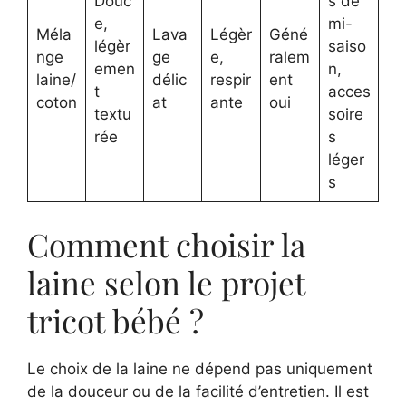
Douc
s de
e,
mi-
Méla
Lava
Légèr
Géné
légèr
saiso
nge
ge
e,
ralem
emen
n,
laine/
délic
respir
ent
t
acces
coton
at
ante
oui
textu
soire
rée
s
léger
s
Comment choisir la
laine selon le projet
tricot bébé ?
Le choix de la laine ne dépend pas uniquement
de la douceur ou de la facilité d’entretien. Il est