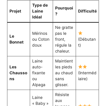
Type de
Pourquoi
Projet
Laine
Difficulté
?
Idéal
Ne gratte
Mérinos
pas le
Le
ou Coton
front,
(Débutan
Bonnet
doux
régule la
t)
chaleur.
Laine
Maintient
Les
auto-
les pieds
Chausso
fixante
au chaud
(Interméd
ns
ou
sans
iaire)
Alpaga
glisser.
Résiste
Laine
aux
« Baby »