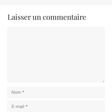
Laisser un commentaire
Commentaire
Nom
E-
mail