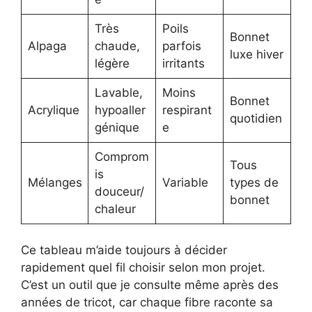
Très
Poils
Bonnet
Alpaga
chaude,
parfois
luxe hiver
légère
irritants
Lavable,
Moins
Bonnet
Acrylique
hypoaller
respirant
quotidien
génique
e
Comprom
Tous
is
Mélanges
Variable
types de
douceur/
bonnet
chaleur
Ce tableau m’aide toujours à décider
rapidement quel fil choisir selon mon projet.
C’est un outil que je consulte même après des
années de tricot, car chaque fibre raconte sa