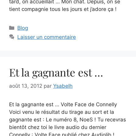
tard, on accueillait … Mon chat. Depuis, on se
tient compagnie tous les jours et j’adore ça !
Catégories
Blog
Laisser un commentaire
Et la gagnante est …
août 13, 2012
par
Ysabelh
Et la gagnante est … Volte Face de Connelly
Voici venu le résultat du tirage au sort et la
gagnante est : Le numéro 8, NoeS ! Tu recevras
bientôt chez toi le livre audio du dernier
Connelly : Volte Face publié chez Audiolib !