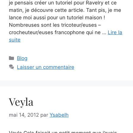
je pensais créer un tutoriel pour Ravelry et ce
matin, je découvre cette article. Tant pis, je me
lance moi aussi pour un tutoriel maison !
Nombreuses sont les tricoteur/euses –
crocheuteur/euses francophone qui ne …
Lire la
suite
Catégories
Blog
Laisser un commentaire
Veyla
mai 14, 2012
par
Ysabelh
Veyla Cela faisait un petit moment que j’avais