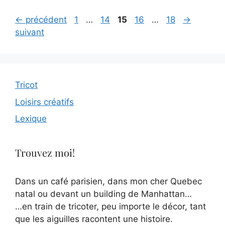
Page
Page
Page
Page
Page
←
précédent
1
…
14
15
16
…
18
→
suivant
Tricot
Loisirs créatifs
Lexique
Trouvez moi!
Dans un café parisien, dans mon cher Quebec
natal ou devant un building de Manhattan…
…en train de tricoter, peu importe le décor, tant
que les aiguilles racontent une histoire.