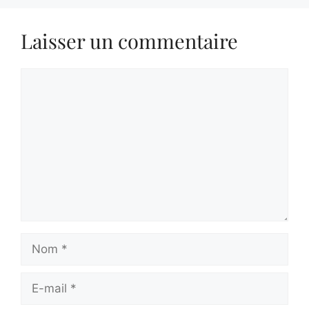
Laisser un commentaire
Commentaire
Nom
E-
mail