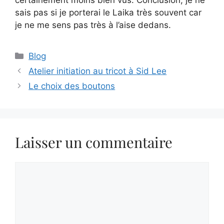
certainement moins bien vus. Conclusion, je ne
sais pas si je porterai le Laika très souvent car
je ne me sens pas très à l’aise dedans.
Catégories
Blog
Atelier initiation au tricot à Sid Lee
Le choix des boutons
Laisser un commentaire
Commentaire