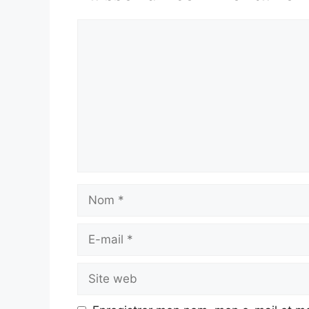
Commentaire
Nom
E-
mail
Site
web